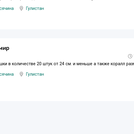
сячина
Гулистан
мир
шки в количестве 20 штук от 24 см. и меньше а также коралл ра
сячина
Гулистан