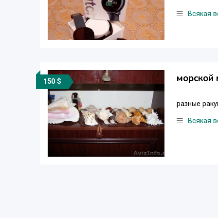
Всякая в
морской 
150 $
разные раку
Всякая в