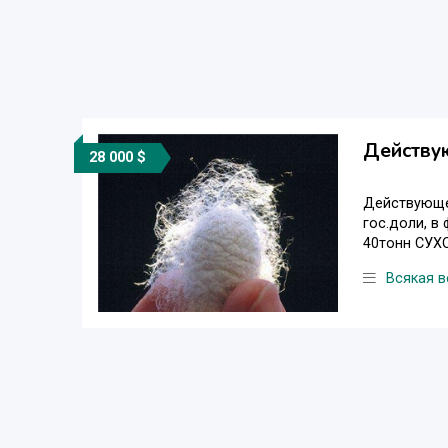
Действу
28 000 $
Действующее
гос.доли, в
40тонн СУХОГ
Всякая в