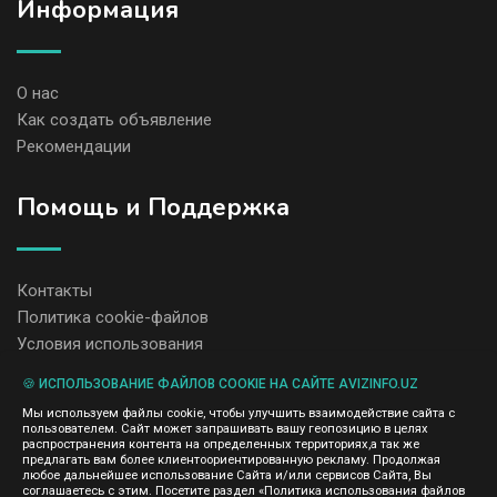
Информация
О нас
Как создать объявление
Рекомендации
Помощь и Поддержка
Контакты
Политика cookie-файлов
Условия использования
🍪 ИСПОЛЬЗОВАНИЕ ФАЙЛОВ COOKIE НА САЙТЕ AVIZINFO.UZ
Администрация сайта AvizInfo.uz не несет ответственность за
Мы используем файлы cookie, чтобы улучшить взаимодействие сайта с
содержание размещенных объявлений.
пользователем. Сайт может запрашивать вашу геопозицию в целях
Мы ценим конфиденциальность наших пользователей. Мы не
распространения контента на определенных территориях,а так же
передаем и не продаем личную информацию зарегистрированных
предлагать вам более клиентоориентированную рекламу. Продолжая
пользователей AvizInfo.uz третьим лицам. Мы не отвечаем за
любое дальнейшее использование Сайта и/или сервисов Сайта, Вы
правила конфиденциальности сайтов на которые ссылается
соглашаетесь с этим. Посетите раздел «Политика использования файлов