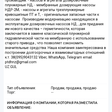
производим: - насосы и агрегаты дозировочные
плунжерные НД; - мембранные дозирующие насосы
НДР-2М; - насосы и агрегаты трехплунжерные
кривошипные ПТ и Т, - оригинальные запасные части к
насосам . Производим модернизацию находящихся в
эксплуатации дозировочных насосов НД , для придания
им нового качества – герметичности, которая
заключается в замене классической плунжерной
гидравлической части на мембранную с использованием
старого привода , что позволяет сэкономить
значительные средства. Наша компания заинтересована в
построении долгосрочных и взаимовыгодных отношений.
к.т. 38(095)9043132 Viber, WhatsApp, Telegram email:
ptdhnz@gmail.com
UZ.GUL
Тип объявления:
Продам, продажа, продаю
Торг:
--
ИНФОРМАЦИЯ О КОМПАНИИ, КОТОРАЯ РАЗМЕСТИЛА
ОБЪЯВЛЕНИЕ: