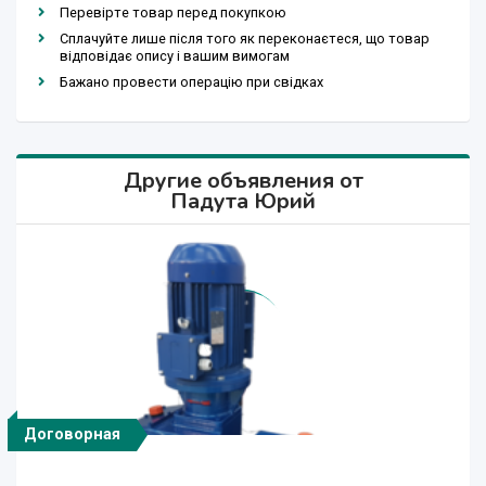
Перевірте товар перед покупкою
Сплачуйте лише після того як переконаєтеся, що товар
відповідає опису і вашим вимогам
Бажано провести операцію при свідках
Другие объявления от
Падута Юрий
Договорная
Договорная
Договорная
Договорная
Договорная
Договорная
Договорная
Договорная
Договорная
Договорная
Договорная
Договорная