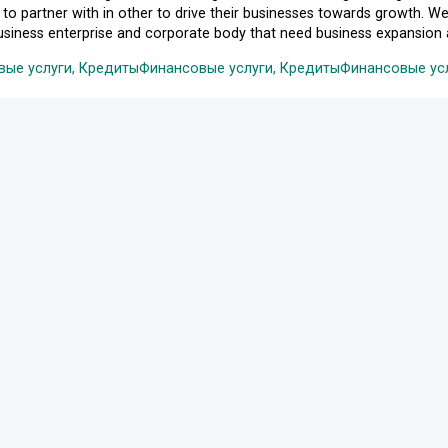
to partner with in other to drive their businesses towards growth. We
usiness enterprise and corporate body that need business expansion and
ые услуги, Кредиты
Финансовые услуги, Кредиты
Финансовые ус