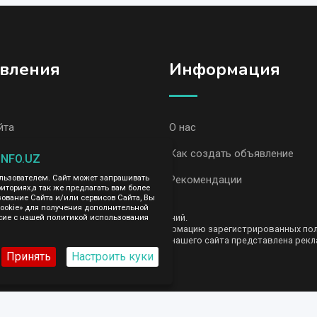
вления
Информация
йта
О нас
вления, Гулистан
Как создать объявление
INFO.UZ
вления AvizInfo
Рекомендации
ользователем. Сайт может запрашивать
иториях,а так же предлагать вам более
вание Сайта и/или сервисов Сайта, Вы
cookie» для получения дополнительной
ть за содержание размещенных объявлений.
сие с нашей политикой использования
е передаем и не продаем личную информацию зарегистрированных польз
AvizInfo.uz. На некоторых страницах нашего сайта представлена рекла
те тут
.
Принять
Настроить куки