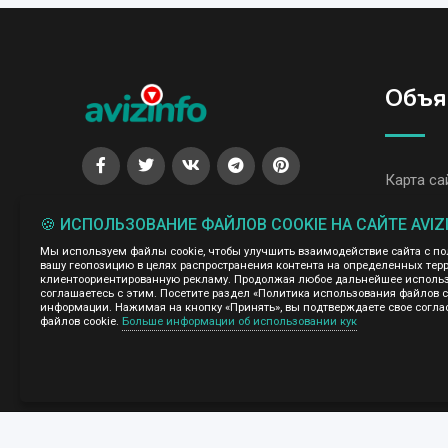
Объя
Карта са
Все объя
🍪 ИСПОЛЬЗОВАНИЕ ФАЙЛОВ COOKIE НА САЙТЕ AVIZ
Все объя
Мы используем файлы cookie, чтобы улучшить взаимодействие сайта с п
вашу геопозицию в целях распространения контента на определенных терр
клиентоориентированную рекламу. Продолжая любое дальнейшее использо
соглашаетесь с этим. Посетите раздел «Политика использования файлов 
Администрация сайта AvizInfo.uz не несет ответственнос
информации. Нажимая на кнопку «Принять», вы подтверждаете свое согла
файлов cookie.
Больше информации об использовании кук
Мы ценим конфиденциальность наших пользователей. Мы н
правила конфиденциальности сайтов на которые ссылается 
нажми
подробней о правилах конфиденциальности Google