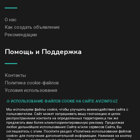
О нас
Как создать объявление
Рекомендации
Помощь и Поддержка
Контакты
Политика cookie-файлов
Условия использования
🍪 ИСПОЛЬЗОВАНИЕ ФАЙЛОВ COOKIE НА САЙТЕ AVIZINFO.UZ
Администрация сайта AvizInfo.uz не несет ответственность за
Мы используем файлы cookie, чтобы улучшить взаимодействие сайта с
содержание размещенных объявлений.
пользователем. Сайт может запрашивать вашу геопозицию в целях
Мы ценим конфиденциальность наших пользователей. Мы не
распространения контента на определенных территориях,а так же
передаем и не продаем личную информацию зарегистрированных
предлагать вам более клиентоориентированную рекламу. Продолжая
пользователей AvizInfo.uz третьим лицам. Мы не отвечаем за
любое дальнейшее использование Сайта и/или сервисов Сайта, Вы
правила конфиденциальности сайтов на которые ссылается
соглашаетесь с этим. Посетите раздел «Политика использования файлов
AvizInfo.uz. На некоторых страницах нашего сайта представлена
cookie» для получения дополнительной информации. Нажимая на кнопку