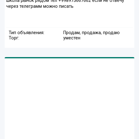
школа рынок рядом тел +998975667662 если не отвечу
через телеграмм можно писать
Тип объявления:
Продам, продажа, продаю
Торг:
уместен