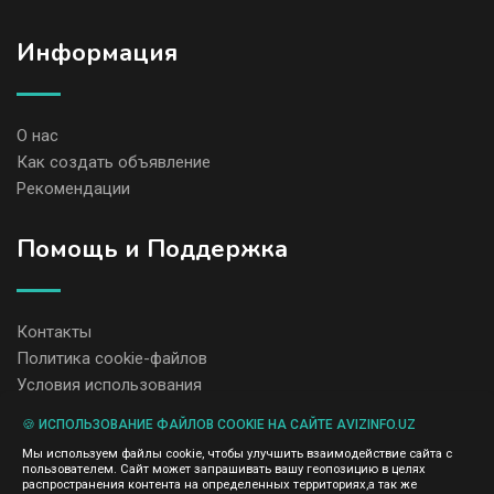
Информация
О нас
Как создать объявление
Рекомендации
Помощь и Поддержка
Контакты
Политика cookie-файлов
Условия использования
🍪 ИСПОЛЬЗОВАНИЕ ФАЙЛОВ COOKIE НА САЙТЕ AVIZINFO.UZ
Администрация сайта AvizInfo.uz не несет ответственность за
Мы используем файлы cookie, чтобы улучшить взаимодействие сайта с
содержание размещенных объявлений.
пользователем. Сайт может запрашивать вашу геопозицию в целях
Мы ценим конфиденциальность наших пользователей. Мы не
распространения контента на определенных территориях,а так же
передаем и не продаем личную информацию зарегистрированных