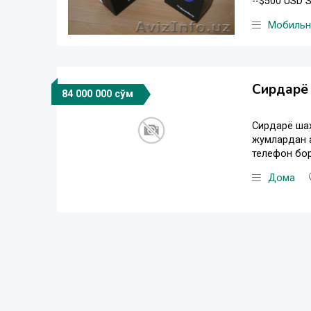
--$500 USD S
Мобильн
Сирдарё 
84 000 000 сўм
Сирдарё шах
жумлардан а
телефон бор
Дома