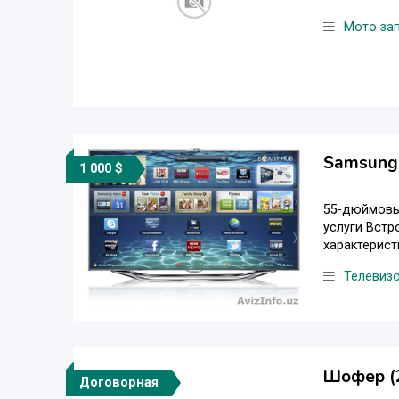
Мото за
Samsung 
1 000 $
55-дюймовый
услуги Встр
характерист
Телевиз
Шофер (
Договорная