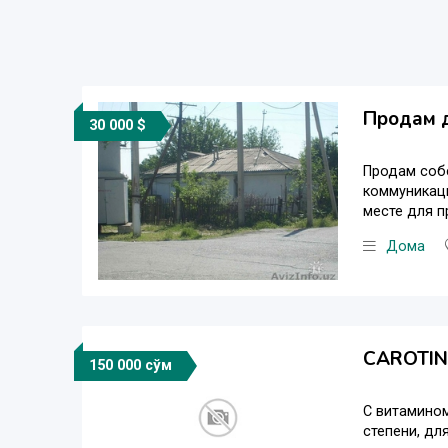
Продам д
30 000 $
Продам собс
коммуникаци
месте для п
Дома
CAROTIN
150 000 сўм
С витамином
степени, дл