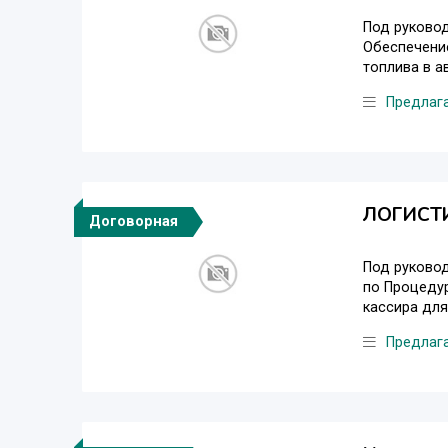
Под руковод
Обеспечени
топлива в а
Предлаг
ЛОГИСТИ
Договорная
Под руковод
по Процедур
кассира для
Предлаг