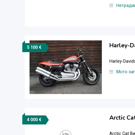
Нетради
Harley-D
5 100 €
Harley-David
Мото за
Arctic Ca
4 000 €
Arctic Cat B