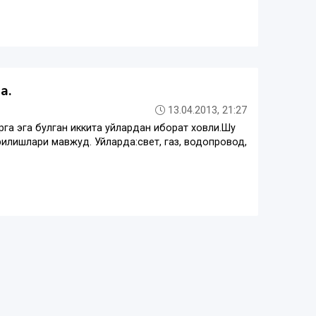
а.
13.04.2013, 21:27
га эга булган иккита уйлардан иборат ховли.Шу
рилишлари мавжуд. Уйларда:свет, газ, водопровод,