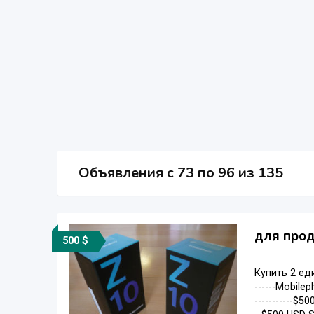
Объявления c 73 по 96 из 135
для прод
500 $
Купить 2 ед
------Mobile
-----------$