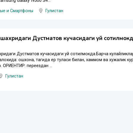
amsung Galaxy I9500 S4...
ые и Смартфоны
Гулистан
шахридаги Дустматов кучасидаги уй сотилмокд
ридаги Дустматов кучасидаги уй сотилмокда.Барча кулайликлар
лохида: ошхона, тагида ер туласи билан, хаммом ва хужалик ку
. ОРИЕНТИР: переездан ...
Гулистан