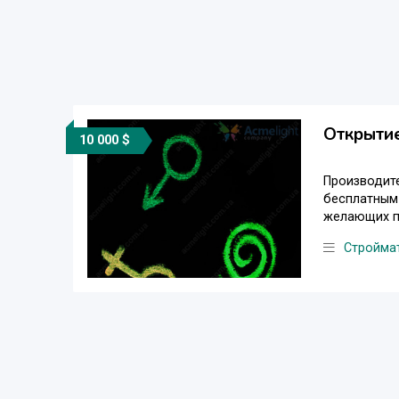
Открытие
10 000 $
Производите
бесплатным
желающих по
Стройма