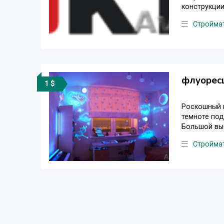
конструкции
Стройма
флуоресц
1 $
Роскошный в
темноте под
Большой выб
Стройма