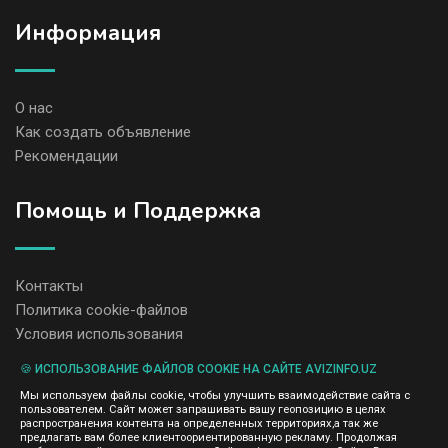
Информация
О нас
Как создать объявление
Рекомендации
Помощь и Поддержка
Контакты
Политика cookie-файлов
Условия использования
🍪 ИСПОЛЬЗОВАНИЕ ФАЙЛОВ COOKIE НА САЙТЕ AVIZINFO.UZ
Администрация сайта AvizInfo.uz не несет ответственность за
Мы используем файлы cookie, чтобы улучшить взаимодействие сайта с
содержание размещенных объявлений.
пользователем. Сайт может запрашивать вашу геопозицию в целях
Мы ценим конфиденциальность наших пользователей. Мы не
распространения контента на определенных территориях,а так же
передаем и не продаем личную информацию зарегистрированных
предлагать вам более клиентоориентированную рекламу. Продолжая
пользователей AvizInfo.uz третьим лицам. Мы не отвечаем за