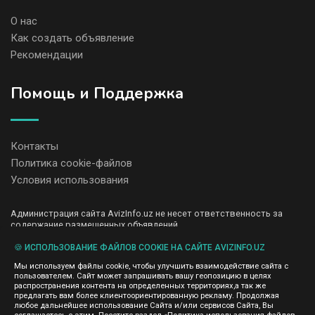
О нас
Как создать объявление
Рекомендации
Помощь и Поддержка
Контакты
Политика cookie-файлов
Условия использования
Администрация сайта AvizInfo.uz не несет ответственность за
содержание размещенных объявлений.
Мы ценим конфиденциальность наших пользователей. Мы не
передаем и не продаем личную информацию зарегистрированных
🍪 ИСПОЛЬЗОВАНИЕ ФАЙЛОВ COOKIE НА САЙТЕ AVIZINFO.UZ
пользователей AvizInfo.uz третьим лицам. Мы не отвечаем за
Мы используем файлы cookie, чтобы улучшить взаимодействие сайта с
правила конфиденциальности сайтов на которые ссылается
пользователем. Сайт может запрашивать вашу геопозицию в целях
AvizInfo.uz. На некоторых страницах нашего сайта представлена
распространения контента на определенных территориях,а так же
реклама Google Adsense Advertising Network. Чтобы узнать
предлагать вам более клиентоориентированную рекламу. Продолжая
нажмите тут
подробней о правилах конфиденциальности Google
.
любое дальнейшее использование Сайта и/или сервисов Сайта, Вы