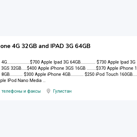
hone 4G 32GB and IPAD 3G 64GB
.........................$700 Apple Ipad 3G 64GB................ $730 Apple Ipad 3G 3
3GS 32GB......$400 Apple iPhone 3GS 16GB ..........$370 Apple iPhone 16GB 
GB.............. $300 Apple iPhone 4GB.............. $250 iPod Touch 160GB..
ple IPod Nano Media ...
 телефоны и факсы
Гулистан