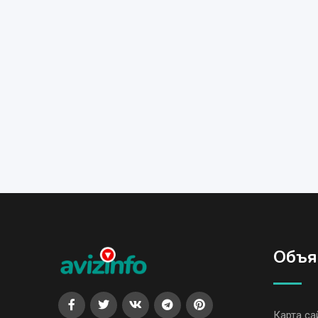
Объя
Карта са