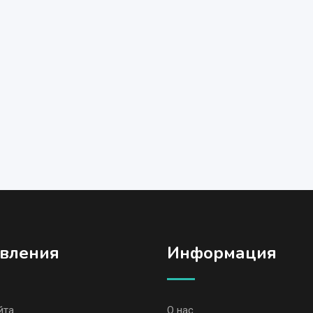
вления
Информация
йта
О нас