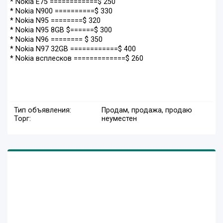
* Nokia E75 ============$ 250
* Nokia N900 ==========$ 330
* Nokia N95 ========$ 320
* Nokia N95 8GB $======$ 300
* Nokia N96 ======== $ 350
* Nokia N97 32GB ============$ 400
* Nokia всплесков =============$ 260
Тип объявления:
Продам, продажа, продаю
Торг:
неуместен